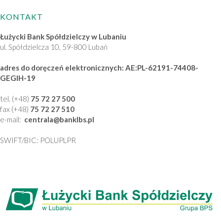
KONTAKT
Łużycki Bank Spółdzielczy w Lubaniu
ul. Spółdzielcza 10, 59-800 Lubań
adres do doręczeń elektronicznych: AE:PL-62191-74408-
GEGIH-19
tel. (+48)
75 72 27 500
fax (+48)
75 72 27 510
e-mail:
centrala
@banklbs
.pl
SWIFT/BIC: POLUPLPR
Ta strona wykorzystuje pliki cookies. Brak zmian