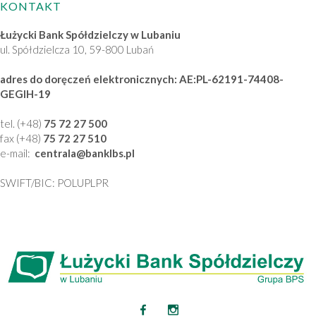
KONTAKT
Łużycki Bank Spółdzielczy w Lubaniu
ul. Spółdzielcza 10, 59-800 Lubań
adres do doręczeń elektronicznych: AE:PL-62191-74408-
GEGIH-19
tel. (+48)
75 72 27 500
fax (+48)
75 72 27 510
e-mail:
centrala
@banklbs
.pl
SWIFT/BIC: POLUPLPR