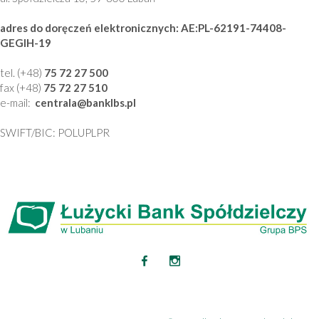
adres do doręczeń elektronicznych: AE:PL-62191-74408-
GEGIH-19
tel. (+48)
75 72 27 500
fax (+48)
75 72 27 510
e-mail:
centrala
@banklbs
.pl
SWIFT/BIC: POLUPLPR
Ta strona wykorzystuje pliki cookies. Brak zmian ustawień
przeglądarki oznacza zgodę na ich używanie.